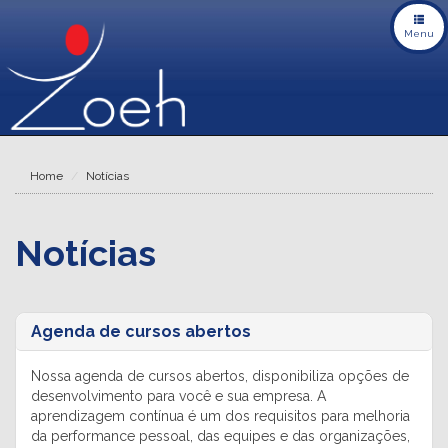
T
o
Menu
g
g
l
e
n
a
v
i
g
a
Home
Notícias
t
i
o
n
Notícias
Agenda de cursos abertos
Nossa agenda de cursos abertos, disponibiliza opções de
desenvolvimento para você e sua empresa. A
aprendizagem contínua é um dos requisitos para melhoria
da performance pessoal, das equipes e das organizações,