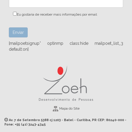
Eu gostaria de receber mais informações por email
[mailpoetsignup* optinmp class:hide mailpoet_list_3
default:on]
Mapa do Site
Av. 7 de Setembro 5388 cj 1203 - Batel - Curitiba, PR CEP: 80240-000 -
Fone: +55 (41) 3243-4345